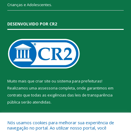
Crianças e Adolescentes.
DESENVOLVIDO POR CR2
Muito mais que
criar site
ou
sistema para prefeituras
!
Realizamos uma
assessoria
completa, onde garantimos em
contrato que todas as exigências das
leis de transparência
pública
serão atendidas.
Conheça o
PNTP
e o
Radar da Transparência Pública
Nós usamos cookies para melhorar sua experiência de
navegação no portal. Ao utilizar nosso portal, você