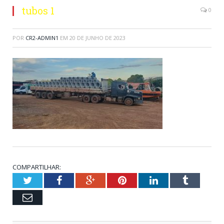
tubos 1
0
POR
CR2-ADMIN1
EM
20 DE JUNHO DE 2023
COMPARTILHAR:
Twitter
Facebook
Google+
Pinterest
LinkedIn
Tumblr
Email