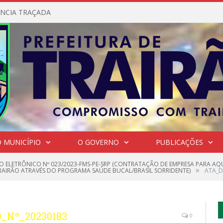
NCIA TRAÇADA
 MUNICÍPIO
O GOVERNO
PUBLICAÇÕES
O ELETRÔNICO Nº 023/2023-FMS-PE-SRP (CONTRATAÇÃO DE EMPRESA PARA AQU
»
AIRÃO ATRAVÉS DO PROGRAMA SAÚDE BUCAL/BRASIL SORRIDENTE)
ATA_D
_Nº_20230183
0