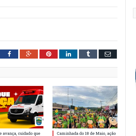
tter
Facebook
Google+
Pinterest
LinkedIn
Tumblr
Email
e avança, cuidado que
Caminhada do 18 de Maio, ação