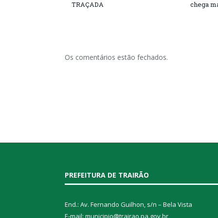
TRAÇADA
chega ma
Os comentários estão fechados.
PREFEITURA DE TRAIRÃO
End.: Av. Fernando Guilhon, s/n – Bela Vista
E-mail: municipio@trairao.pa.gov.br