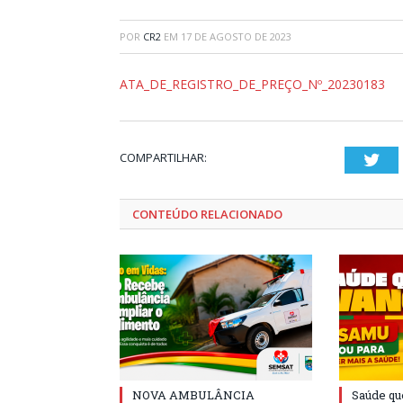
POR
CR2
EM
17 DE AGOSTO DE 2023
ATA_DE_REGISTRO_DE_PREÇO_Nº_20230183
COMPARTILHAR:
Twi
CONTEÚDO RELACIONADO
NOVA AMBULÂNCIA
Saúde qu