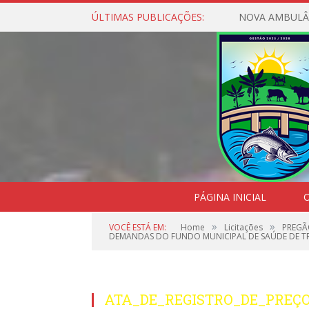
ÚLTIMAS PUBLICAÇÕES:
NOVA AMBULÂ
PÁGINA INICIAL
O
»
»
VOCÊ ESTÁ EM:
Home
Licitações
PREGÃ
DEMANDAS DO FUNDO MUNICIPAL DE SAÚDE DE TR
ATA_DE_REGISTRO_DE_PREÇO