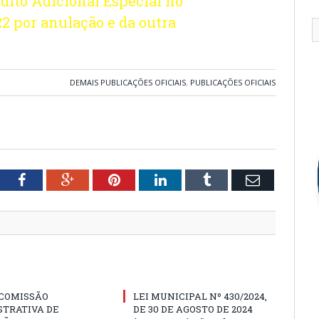
édito Adicional Especial no
2 por anulação e da outra
DEMAIS PUBLICAÇÕES OFICIAIS
,
PUBLICAÇÕES OFICIAIS
tter
Facebook
Google+
Pinterest
LinkedIn
Tumblr
Email
 COMISSÃO
LEI MUNICIPAL Nº 430/2024,
STRATIVA DE
DE 30 DE AGOSTO DE 2024