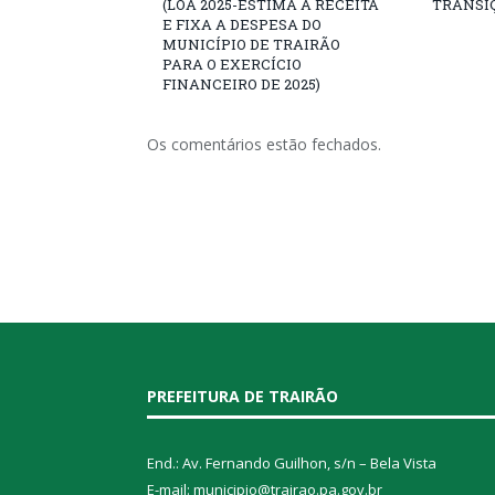
(LOA 2025-ESTIMA A RECEITA
TRANSI
E FIXA A DESPESA DO
MUNICÍPIO DE TRAIRÃO
PARA O EXERCÍCIO
FINANCEIRO DE 2025)
Os comentários estão fechados.
PREFEITURA DE TRAIRÃO
End.: Av. Fernando Guilhon, s/n – Bela Vista
E-mail: municipio@trairao.pa.gov.br