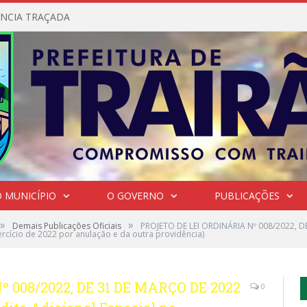
NCIA TRAÇADA
 MUNICÍPIO
O GOVERNO
PUBLICAÇÕES
»
»
Demais Publicações Oficiais
PROJETO DE LEI ORDINÁRIA Nº 008/2022, D
rcício de 2022 por anulação e da outra providência)
 008/2022, DE 31 DE MARÇO DE 2022
0