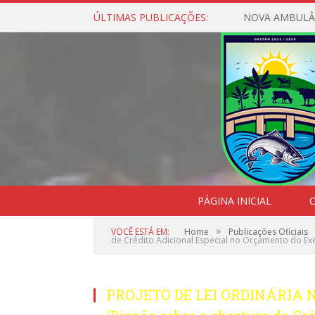
ÚLTIMAS PUBLICAÇÕES:
NOVA AMBULÂ
PÁGINA INICIAL
O
»
VOCÊ ESTÁ EM:
Home
Publicações Oficiais
de Crédito Adicional Especial no Orçamento do Exe
PROJETO DE LEI ORDINÁRIA Nº