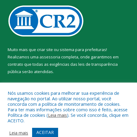
Muito mais que
criar site
ou
sistema para prefeituras
!
Realizamos uma
assessoria
completa, onde garantimos em
contrato que todas as exigências das
leis de transparência
pública
serão atendidas.
Conheça o
PNTP
e o
Radar da Transparência Pública
Nós usamos cookies para melhorar sua experiência de
navegação no portal. Ao utilizar nosso portal, você
concorda com a política de monitoramento de cookies.
Para ter mais informações sobre como isso é feito, acesse
Política de cookies (
Leia mais
). Se você concorda, clique em
Todos os direitos reservados a Prefeitura Municipal de Trairão.
ACEITO.
Mapa do Site
Acessar Área Administrativa
ACEITAR
Leia mais