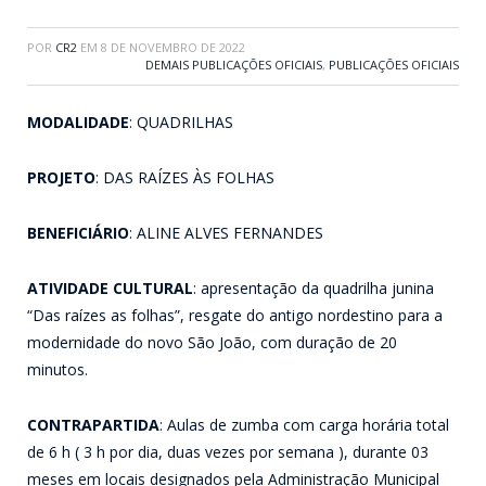
POR
CR2
EM
8 DE NOVEMBRO DE 2022
DEMAIS PUBLICAÇÕES OFICIAIS
,
PUBLICAÇÕES OFICIAIS
MODALIDADE
: QUADRILHAS
PROJETO
: DAS RAÍZES ÀS FOLHAS
BENEFICIÁRIO
: ALINE ALVES FERNANDES
ATIVIDADE CULTURAL
: apresentação da quadrilha junina
“Das raízes as folhas”, resgate do antigo nordestino para a
modernidade do novo São João, com duração de 20
minutos.
CONTRAPARTIDA
: Aulas de zumba com carga horária total
de 6 h ( 3 h por dia, duas vezes por semana ), durante 03
meses em locais designados pela Administração Municipal