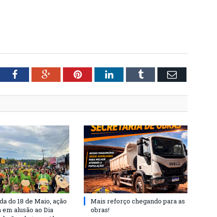
tter
Facebook
Google+
Pinterest
LinkedIn
Tumblr
Email
a do 18 de Maio, ação
Mais reforço chegando para as
a em alusão ao Dia
obras!