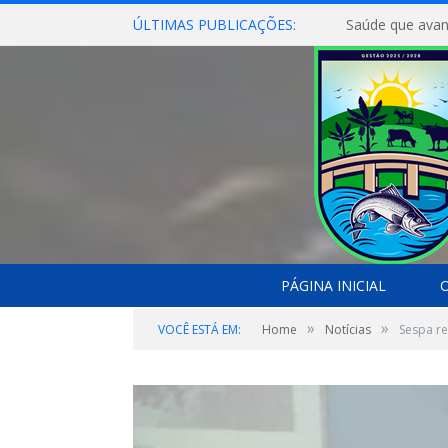
ÚLTIMAS PUBLICAÇÕES:
Saúde que avan
PÁGINA INICIAL
O
»
»
VOCÊ ESTÁ EM:
Home
Notícias
Sespa re