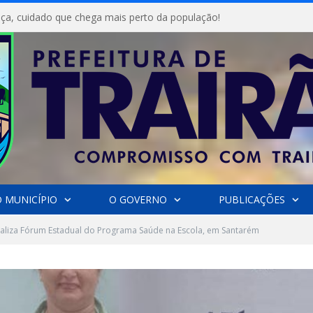
ça, cuidado que chega mais perto da população!
 MUNICÍPIO
O GOVERNO
PUBLICAÇÕES
aliza Fórum Estadual do Programa Saúde na Escola, em Santarém