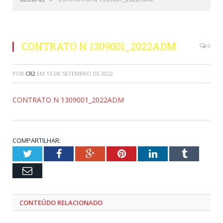
CONTRATO N 1309001_2022ADM
0
POR
CR2
EM
15 DE SETEMBRO DE 2022
CONTRATO N 1309001_2022ADM
COMPARTILHAR:
Twitter
Facebook
Google+
Pinterest
LinkedIn
Tumblr
Email
CONTEÚDO RELACIONADO