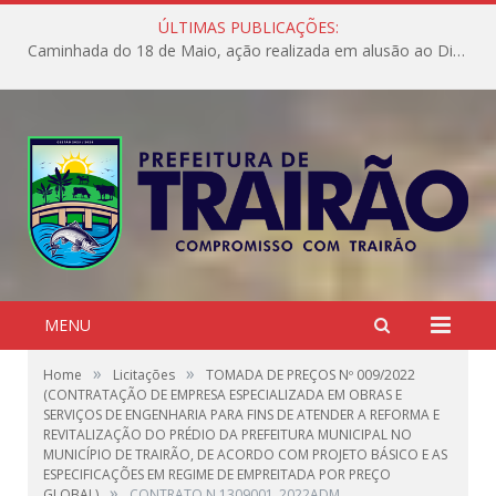
ÚLTIMAS PUBLICAÇÕES:
Caminhada do 18 de Maio, ação realizada em alusão ao Dia Nacional de Combate ao Abuso e à Exploração Sexual de Crianças e Adolescentes.
MENU
»
»
Home
Licitações
TOMADA DE PREÇOS Nº 009/2022
(CONTRATAÇÃO DE EMPRESA ESPECIALIZADA EM OBRAS E
SERVIÇOS DE ENGENHARIA PARA FINS DE ATENDER A REFORMA E
REVITALIZAÇÃO DO PRÉDIO DA PREFEITURA MUNICIPAL NO
MUNICÍPIO DE TRAIRÃO, DE ACORDO COM PROJETO BÁSICO E AS
ESPECIFICAÇÕES EM REGIME DE EMPREITADA POR PREÇO
»
GLOBAL)
CONTRATO N 1309001_2022ADM