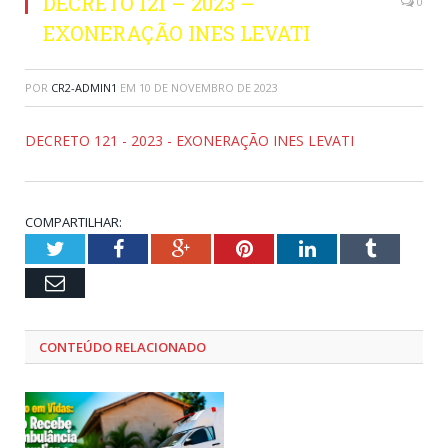
DECRETO 121 – 2023 –
0
EXONERAÇÃO INES LEVATI
POR
CR2-ADMIN1
EM
10 DE NOVEMBRO DE 2023
DECRETO 121 - 2023 - EXONERAÇÃO INES LEVATI
COMPARTILHAR:
Twitter
Facebook
Google+
Pinterest
LinkedIn
Tumblr
Email
CONTEÚDO RELACIONADO