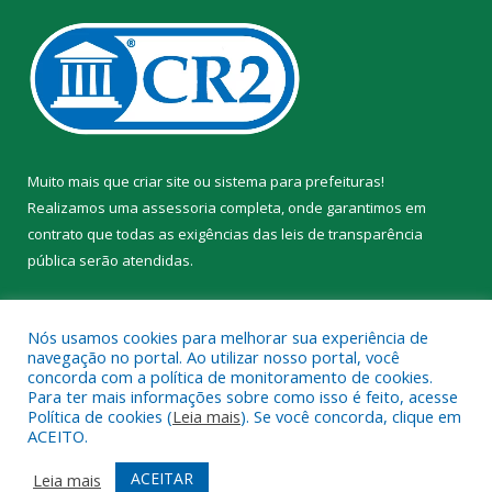
Muito mais que
criar site
ou
sistema para prefeituras
!
Realizamos uma
assessoria
completa, onde garantimos em
contrato que todas as exigências das
leis de transparência
pública
serão atendidas.
Conheça o
PNTP
e o
Radar da Transparência Pública
Nós usamos cookies para melhorar sua experiência de
navegação no portal. Ao utilizar nosso portal, você
concorda com a política de monitoramento de cookies.
Para ter mais informações sobre como isso é feito, acesse
Política de cookies (
Leia mais
). Se você concorda, clique em
Todos os direitos reservados a Prefeitura Municipal de Trairão.
ACEITO.
Mapa do Site
Acessar Área Administrativa
ACEITAR
Leia mais