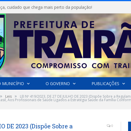
ça, cuidado que chega mais perto da população!
 MUNICÍPIO
O GOVERNO
PUBLICAÇÕES
»
»
Leis
LEI Nº 419/2023, DE 27 DE JULHO DE 2023 (Dispõe Sobre a Regula
l, Aos Profissionais de Saúde Ligados a Estratégia Saúde da Família Conform
HO DE 2023 (Dispõe Sobre a
0