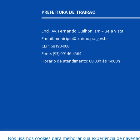
PREFEITURA DE TRAIRÃO
End.: Av. Fernando Guilhon, s/n – Bela Vista
E-mail: municipio@trairao.pa.gov.br
CEP: 68198-000
Fone: (93) 99146-4564
Horário de atendimento: 08:00h às 14:00h
Nós usamos cookies para melhorar sua experiência de navegação