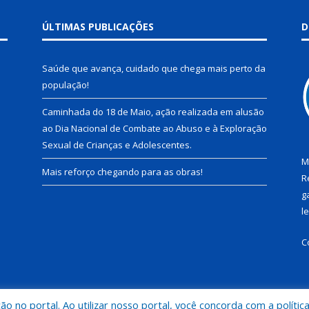
ÚLTIMAS PUBLICAÇÕES
D
Saúde que avança, cuidado que chega mais perto da
população!
Caminhada do 18 de Maio, ação realizada em alusão
ao Dia Nacional de Combate ao Abuso e à Exploração
Sexual de Crianças e Adolescentes.
M
Mais reforço chegando para as obras!
R
g
l
C
 no portal. Ao utilizar nosso portal, você concorda com a polític