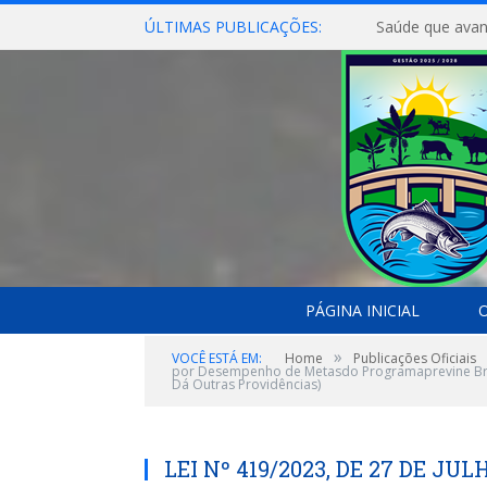
ÚLTIMAS PUBLICAÇÕES:
Saúde que avan
PÁGINA INICIAL
O
»
VOCÊ ESTÁ EM:
Home
Publicações Oficiais
por Desempenho de Metasdo Programaprevine Brasi
Dá Outras Providências)
LEI Nº 419/2023, DE 27 DE JUL