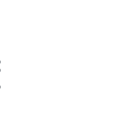
)
)
)
)
)
)
)
)