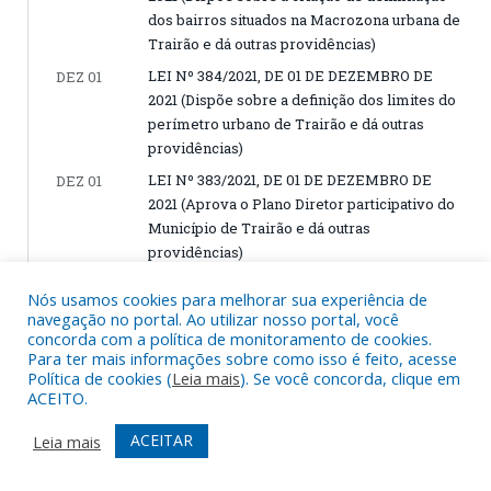
dos bairros situados na Macrozona urbana de
Trairão e dá outras providências)
LEI Nº 384/2021, DE 01 DE DEZEMBRO DE
DEZ 01
2021 (Dispõe sobre a definição dos limites do
perímetro urbano de Trairão e dá outras
providências)
LEI Nº 383/2021, DE 01 DE DEZEMBRO DE
DEZ 01
2021 (Aprova o Plano Diretor participativo do
Município de Trairão e dá outras
providências)
Nós usamos cookies para melhorar sua experiência de
NOVEMBRO, 2021
navegação no portal. Ao utilizar nosso portal, você
concorda com a política de monitoramento de cookies.
Para ter mais informações sobre como isso é feito, acesse
LEI Nº 382/2021, DE 22 DE NOVEMBRO DE
NOV 22
Política de cookies (
Leia mais
). Se você concorda, clique em
2021 (Dispõe Sobre a Criação dos
ACEITO.
Componentes do Município de Trairão,
ACEITAR
Leia mais
Estado do Pará, do Sistema Nacional de
Segurança Alimentar e Nutricional – SISAN,